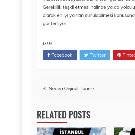
Gereklilik teşkil etmesi halinde ya da yolcul
olarak en iyi yanıtın sunulabilmesi konusund
gösteriliyor.
SHARE
Facebook
Twitter
Pinte
Yazı
Neden Orijinal Toner?
gezinmesi
RELATED POSTS