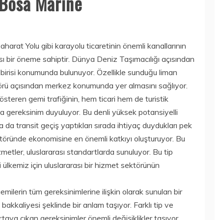
Bosa Marine
harat Yolu gibi karayolu ticaretinin önemli kanallarının
ası bir öneme sahiptir. Dünya Deniz Taşımacılığı açısından
 birisi konumunda bulunuyor. Özellikle sunduğu liman
törü açısından merkez konumunda yer almasını sağlıyor.
steren gemi trafiğinin, hem ticari hem de turistik
na gereksinim duyuluyor. Bu denli yüksek potansiyelli
a da transit geçiş yaptıkları sırada ihtiyaç duydukları pek
ektöründe ekonomisine en önemli katkıyı oluşturuyor. Bu
zmetler, uluslararası standartlarda sunuluyor. Bu tip
 ülkemiz için uluslararası bir hizmet sektörünün
milerin tüm gereksinimlerine ilişkin olarak sunulan bir
kkaliyesi şeklinde bir anlam taşıyor. Farklı tip ve
aya çıkan gereksinimler önemli değişiklikler taşıyor.