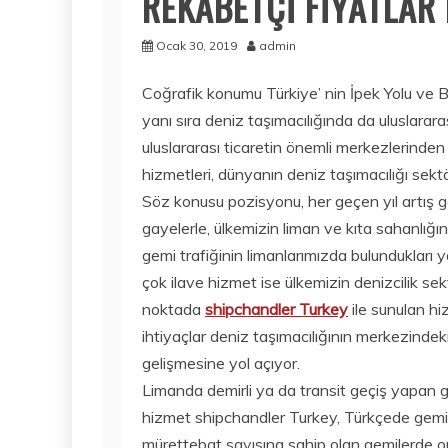
REKABETÇİ FİYATLAR 
Ocak 30, 2019
admin
Coğrafik konumu Türkiye’ nin İpek Yolu ve Ba
yanı sıra deniz taşımacılığında da uluslarar
uluslararası ticaretin önemli merkezlerinden
hizmetleri, dünyanın deniz taşımacılığı sek
Söz konusu pozisyonu, her geçen yıl artış gö
gayelerle, ülkemizin liman ve kıta sahanlığı
gemi trafiğinin limanlarımızda bulundukları y
çok ilave hizmet ise ülkemizin denizcilik s
noktada
shipchandler Turkey
ile sunulan hi
ihtiyaçlar deniz taşımacılığının merkezindeki
gelişmesine yol açıyor.
Limanda demirli ya da transit geçiş yapan ge
hizmet shipchandler Turkey, Türkçede gemi ba
mürettebat sayısına sahip olan gemilerde ort