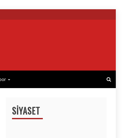
por
SIYASET