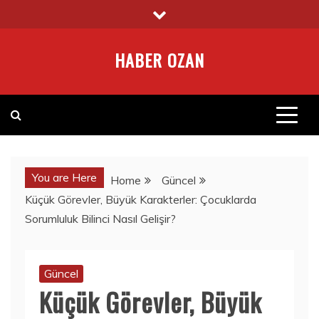
Skip
to
content
HABER OZAN
You are Here
Home
Güncel
Küçük Görevler, Büyük Karakterler: Çocuklarda
Sorumluluk Bilinci Nasıl Gelişir?
Güncel
Küçük Görevler, Büyük