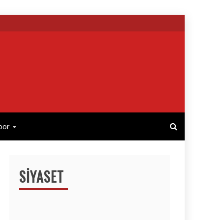
por
SIYASET