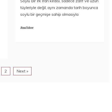
Soylu Bir Irk İran kedisi, sadece zarif ve uzun
tüyleriyle değil, aynı zamanda tarih boyunca
soylu bir geçmişe sahip olmasıyla
Read More
2
Next »