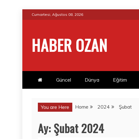
Skip
Cumartesi, Ağustos 08, 2026
to
content
HABER OZAN
Güncel
Dünya
Eğitim
Home
2024
Şubat
You are Here
Ay:
Şubat 2024