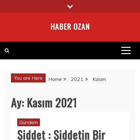
Skip
to
content
HABER OZAN
You are Here
Home
2021
Kasım
Ay:
Kasım 2021
Gündem
Şiddet : Şiddetin Bir