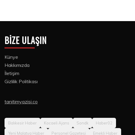
BIZE ULAŞIN
Künye
Hakkımızda
İletişim
Gizlilik Politikası
tanitimyazisi.co
Balıkesir Haber
Kocaeli Ajans
Sondk
Haber02
Yeni Malatya Haber
Personel Gazetesi
Emekli Haber