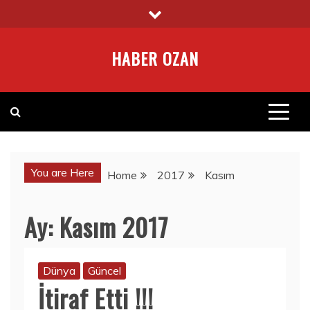
Skip
to
content
HABER OZAN
You are Here
Home
2017
Kasım
Ay:
Kasım 2017
Dünya
Güncel
İtiraf Etti !!!