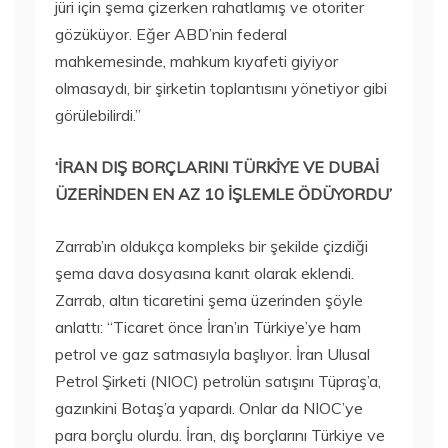
jüri için şema çizerken rahatlamış ve otoriter
gözüküyor. Eğer ABD’nin federal
mahkemesinde, mahkum kıyafeti giyiyor
olmasaydı, bir şirketin toplantısını yönetiyor gibi
görülebilirdi.”
‘İRAN DIŞ BORÇLARINI TÜRKİYE VE DUBAİ
ÜZERİNDEN EN AZ 10 İŞLEMLE ÖDÜYORDU’
Zarrab’ın oldukça kompleks bir şekilde çizdiği
şema dava dosyasına kanıt olarak eklendi.
Zarrab, altın ticaretini şema üzerinden şöyle
anlattı: “Ticaret önce İran’ın Türkiye’ye ham
petrol ve gaz satmasıyla başlıyor. İran Ulusal
Petrol Şirketi (NIOC) petrolün satışını Tüpraş’a,
gazınkini Botaş’a yapardı. Onlar da NIOC’ye
para borçlu olurdu. İran, dış borçlarını Türkiye ve