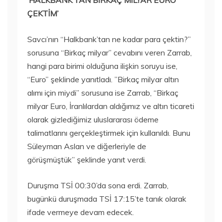
‘HALKBANK’TAN BİRKAÇ MİLYAR EURO
ÇEKTİM’
Savcı’nın “Halkbank’tan ne kadar para çektin?”
sorusuna “Birkaç milyar” cevabını veren Zarrab,
hangi para birimi olduğuna ilişkin soruyu ise,
“Euro” şeklinde yanıtladı. ​”Birkaç milyar altın
alımı için miydi” sorusuna ise Zarrab, “Birkaç
milyar Euro, İranlılardan aldığımız ve altın ticareti
olarak gizlediğimiz uluslararası ödeme
talimatlarını gerçekleştirmek için kullanıldı. Bunu
Süleyman Aslan ve diğerleriyle de
görüşmüştük” şeklinde yanıt verdi.
Duruşma TSİ 00:30’da sona erdi. Zarrab,
bugünkü duruşmada TSİ 17:15’te tanık olarak
ifade vermeye devam edecek.