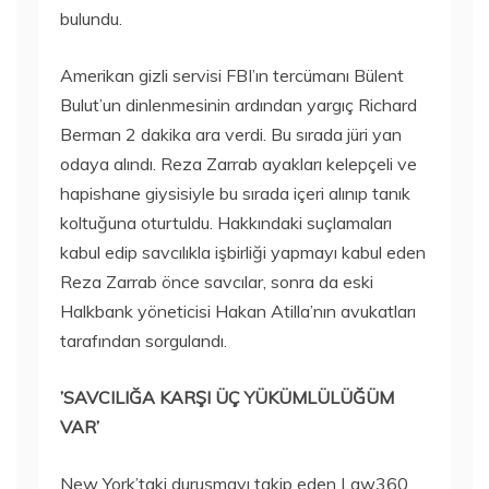
bulundu.
Amerikan gizli servisi FBI’ın tercümanı Bülent
Bulut’un dinlenmesinin ardından yargıç Richard
Berman 2 dakika ara verdi. Bu sırada jüri yan
odaya alındı. Reza Zarrab ayakları kelepçeli ve
hapishane giysisiyle bu sırada içeri alınıp tanık
koltuğuna oturtuldu. Hakkındaki suçlamaları
kabul edip savcılıkla işbirliği yapmayı kabul eden
Reza Zarrab önce savcılar, sonra da eski
Halkbank yöneticisi Hakan Atilla’nın avukatları
tarafından sorgulandı.
​’SAVCILIĞA KARŞI ÜÇ YÜKÜMLÜLÜĞÜM
VAR’
New York’taki duruşmayı takip eden Law360