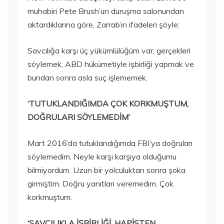
muhabiri Pete Brush’un duruşma salonundan
aktardıklarına göre, Zarrab’ın ifadeleri şöyle:
Savcılığa karşı üç yükümlülüğüm var, gerçekleri
söylemek, ABD hükümetiyle işbirliği yapmak ve
bundan sonra asla suç işlememek.
‘TUTUKLANDIĞIMDA ÇOK KORKMUŞTUM,
DOĞRULARI SÖYLEMEDİM’
​Mart 2016’da tutuklandığımda FBI’ya doğruları
söylemedim. Neyle karşı karşıya olduğumu
bilmiyordum. Uzun bir yolculuktan sonra şoka
girmiştim. Doğru yanıtları veremedim. Çok
korkmuştum.
‘SAVCILIKLA İŞBİRLİĞİ, HAPİSTEN