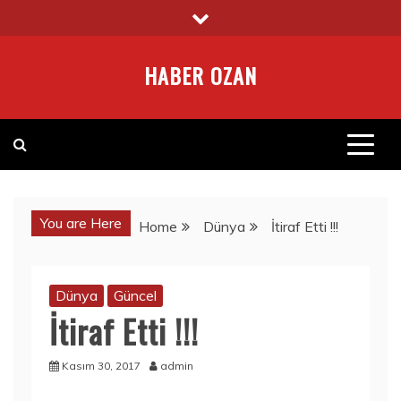
Skip
to
content
HABER OZAN
You are Here
Home
Dünya
İtiraf Etti !!!
Dünya
Güncel
İtiraf Etti !!!
Kasım 30, 2017
admin