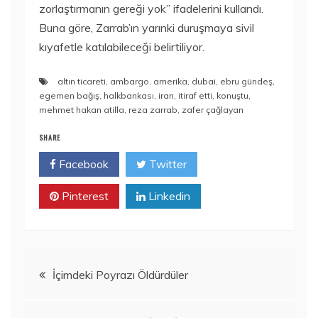
zorlaştırmanın gereği yok” ifadelerini kullandı.
Buna göre, Zarrab’ın yarınki duruşmaya sivil
kıyafetle katılabileceği belirtiliyor.
altın ticareti
,
ambargo
,
amerika
,
dubai
,
ebru gündeş
,
egemen bağış
,
halkbankası
,
iran
,
itiraf etti
,
konuştu
,
mehmet hakan atilla
,
reza zarrab
,
zafer çağlayan
SHARE
Facebook
Twitter
Pinterest
Linkedin
Yazı
İçimdeki Poyrazı Öldürdüler
gezinmesi