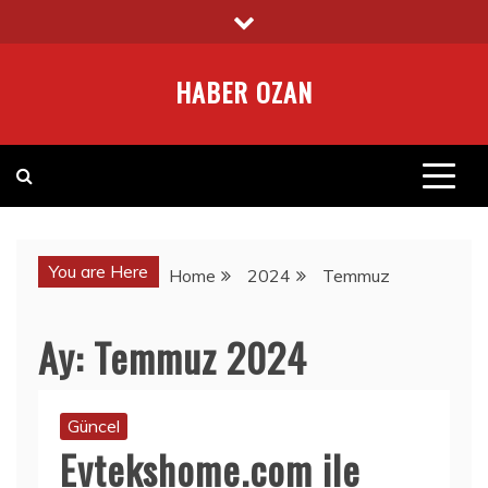
Skip
to
content
HABER OZAN
You are Here
Home
2024
Temmuz
Ay:
Temmuz 2024
Güncel
Evtekshome.com ile