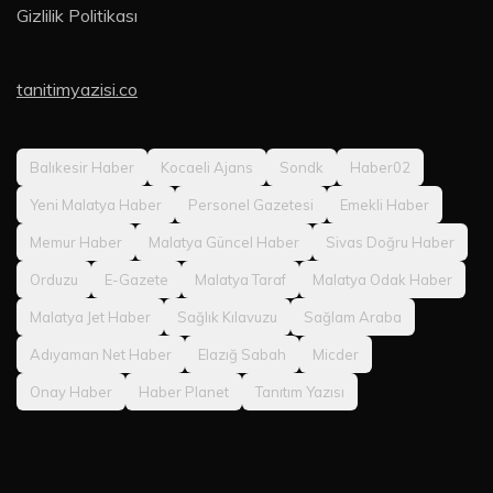
Gizlilik Politikası
tanitimyazisi.co
Balıkesir Haber
Kocaeli Ajans
Sondk
Haber02
Yeni Malatya Haber
Personel Gazetesi
Emekli Haber
Memur Haber
Malatya Güncel Haber
Sivas Doğru Haber
Orduzu
E-Gazete
Malatya Taraf
Malatya Odak Haber
Malatya Jet Haber
Sağlık Kılavuzu
Sağlam Araba
Adıyaman Net Haber
Elazığ Sabah
Micder
Onay Haber
Haber Planet
Tanıtım Yazısı