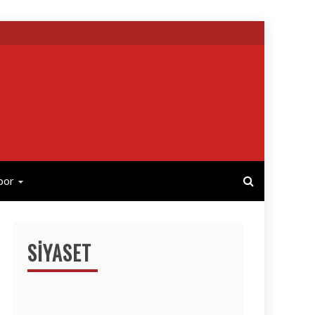
por
SIYASET