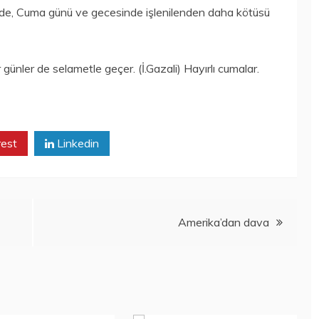
e de, Cuma günü ve gecesinde işlenilenden daha kötüsü
nler de selametle geçer. (İ.Gazali) Hayırlı cumalar.
rest
Linkedin
Amerika’dan dava