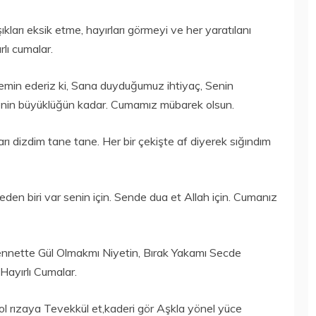
ları eksik etme, hayırları görmeyi ve her yaratılanı
lı cumalar.
emin ederiz ki, Sana duyduğumuz ihtiyaç, Senin
Senin büyüklüğün kadar. Cumamız mübarek olsun.
ı dizdim tane tane. Her bir çekişte af diyerek sığındım
den biri var senin için. Sende dua et Allah için. Cumanız
nette Gül Olmakmı Niyetin, Bırak Yakamı Secde
ayırlı Cumalar.
 ol rızaya Tevekkül et,kaderi gör Aşkla yönel yüce