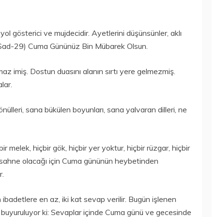
 yol gösterici ve mujdecidir. Ayetlerini düşünsünler, aklı
1, Sad-29) Cuma Gününüz Bin Mübarek Olsun.
z imiş. Dostun duasını alanın sırtı yere gelmezmiş.
lar.
nülleri, sana bükülen boyunları, sana yalvaran dilleri, ne
r melek, hiçbir gök, hiçbir yer yoktur, hiçbir rüzgar, hiçbir
 sahne olacağı için Cuma gününün heybetinden
r.
badetlere en az, iki kat sevap verilir. Bugün işlenen
erde buyuruluyor ki: Sevaplar içinde Cuma günü ve gecesinde