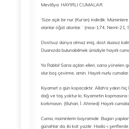
Mevlâya. HAYIRLI CUMALAR.
‘Size açık bir nur (Kur’an) indirdik. Müminlere
olanlar öğüt alsınlar. ‘ (nisa-174, Neml-2
Dostsuz dünya olmaz imiş, dost duasız kalma
Duanızda bulunabilmek ümidiyle hayırlı cuma
Ya Rabbi! Sana açılan elleri, sana yönelen gö
olur boş çevirme, amin. Hayırlı nurlu cumalar.
Kıyamet o gün kopacaktır. Allah’a yakın hiç bi
dağ ve taş yoktur ki, Kıyametin kopmasına
korkmasın. (Buhari, İ. Ahmed) Hayırlı cumala
Cuma, müminlerin bayramıdır. Bugün yapılan i
günahlar da, iki kat yazılır. Hadis-i şerifl