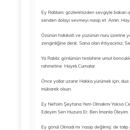
Ey Rabbim; gözlerimizden sevgiyle bakan ışık
senden dolayı sevmeyi nasip et. Amin. Hayır
Özünün hakikati ve yüzünün nuru üzerine y
zenginliğine denk. Sana olan ihtiyacımız, 
Ya Rabbi; gönlümün tesbihine umut boncuklar
rahmetine. Hayırlı Cumalar.
Önce yollar uzanır Hakka yürümek için, dua e
mübarek olsun.
Ey Nefsim Şeytana Yem Olmakmı Yoksa Cen
Edeyim Sen Huzura Er, Ben İmanla Öleyim. H
Ey gönül Olmadı mı ‘nasip değilmiş’ de talip