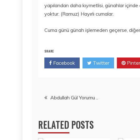
yapılandan daha kıymetlisi, günahlar içind
yoktur. (Ramuz) Hayırlı cumalar.
Cuma günü günah işlemeden geçerse, diğer gü
SHARE
Facebook
Twitter
Pinte
Yazı
Abdullah Gül Yorumu ..
gezinmesi
RELATED POSTS