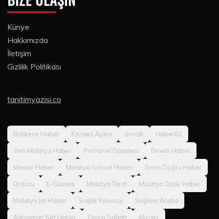
Künye
Hakkımızda
İletişim
Gizlilik Politikası
tanitimyazisi.co
Balıkesir Haber
Kocaeli Ajans
Sondk
Haber02
Yeni Malatya Haber
Personel Gazetesi
Emekli Haber
Memur Haber
Malatya Güncel Haber
Sivas Doğru Haber
Orduzu
E-Gazete
Malatya Taraf
Malatya Odak Haber
Malatya Jet Haber
Sağlık Kılavuzu
Sağlam Araba
Adıyaman Net Haber
Elazığ Sabah
Micder