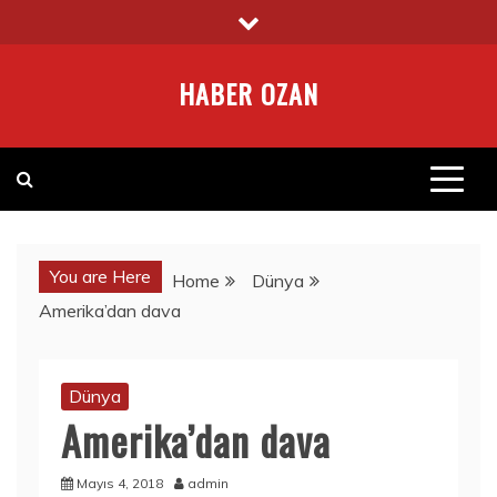
Skip
to
content
HABER OZAN
You are Here
Home
Dünya
Amerika’dan dava
Dünya
Amerika’dan dava
Mayıs 4, 2018
admin