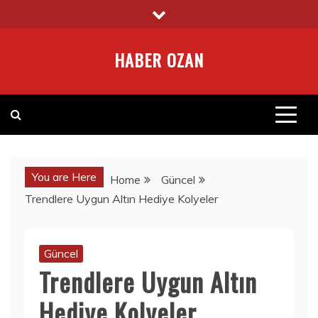
Skip
to
content
HABER OZAN
You are Here
Home
Güncel
Trendlere Uygun Altın Hediye Kolyeler
Güncel
Trendlere Uygun Altın
Hediye Kolyeler