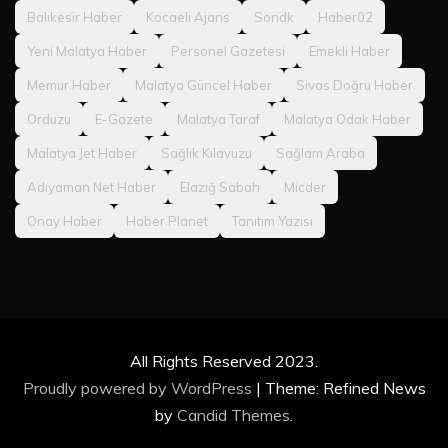
Balıkesir Haber
Kocaeli Ajans
Sondk
Haber02
Yeni Malatya Haber
Personel Gazetesi
Emekli Haber
Memur Haber
Malatya Güncel Haber
Sivas Doğru Haber
Orduzu
E-Gazete
Malatya Taraf
Malatya Odak Haber
Malatya Jet Haber
Sağlık Kılavuzu
Sağlam Araba
Adıyaman Net Haber
Elazığ Sabah
Micder
Onay Haber
Haber Planet
Tanıtım Yazısı
All Rights Reserved 2023.
Proudly powered by WordPress
|
Theme: Refined News
by
Candid Themes
.