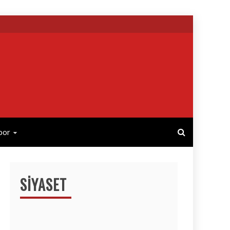
por
SIYASET