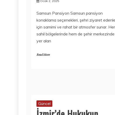
Ocak 2, 2025
Samsun Pansiyon Samsun pansiyon
konaklama seçenekleri, şehri ziyaret edenle
için samimi ve rahat bir atmosfer sunar. H
sahil bölgelerinde hem de şehir merkezinde
yer alan
Read More
Güncel
İzmir’de Hukukun