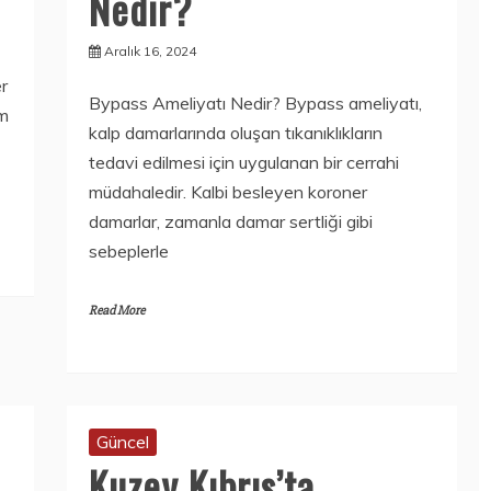
Nedir?
Aralık 16, 2024
r
Bypass Ameliyatı Nedir? Bypass ameliyatı,
em
kalp damarlarında oluşan tıkanıklıkların
tedavi edilmesi için uygulanan bir cerrahi
müdahaledir. Kalbi besleyen koroner
damarlar, zamanla damar sertliği gibi
sebeplerle
Read More
Güncel
Kuzey Kıbrıs’ta