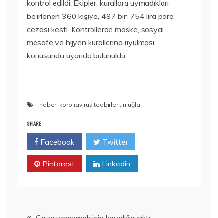
kontrol edildi. Ekipler, kurallara uymadıkları
belirlenen 360 kişiye, 487 bin 754 lira para
cezası kesti. Kontrollerde maske, sosyal
mesafe ve hijyen kurallarına uyulması
konusunda uyarıda bulunuldu.
haber
,
koronavirüs tedbirleri
,
muğla
SHARE
Facebook
Twitter
Pinterest
Linkedin
Yazı
Ceza yememek için kayalığa çıktı