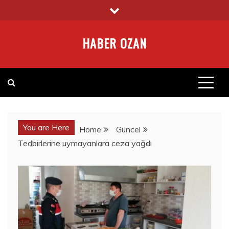
Skip
to
content
HABER OZAN
You are Here
Home
Güncel
Tedbirlerine uymayanlara ceza yağdı