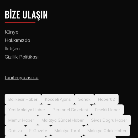
BIZE ULAŞIN
Künye
Hakkımızda
İletişim
Gizlilik Politikası
tanitimyazisi.co
Balıkesir Haber
Kocaeli Ajans
Sondk
Haber02
Yeni Malatya Haber
Personel Gazetesi
Emekli Haber
Memur Haber
Malatya Güncel Haber
Sivas Doğru Haber
Orduzu
E-Gazete
Malatya Taraf
Malatya Odak Haber