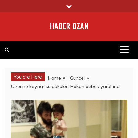
Skip
to
content
HABER OZAN
You are Here
Home
Güncel
Üzerine kaynar su dökülen Hakan bebek yaralandı