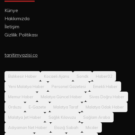
Künye
Hakkımızda
İletişim
Gizlilik Politikası
tanitimyazisi.co
Balıkesir Haber
Kocaeli Ajans
Sondk
Haber02
Yeni Malatya Haber
Personel Gazetesi
Emekli Haber
Memur Haber
Malatya Güncel Haber
Sivas Doğru Haber
Orduzu
E-Gazete
Malatya Taraf
Malatya Odak Haber
Malatya Jet Haber
Sağlık Kılavuzu
Sağlam Araba
Adıyaman Net Haber
Elazığ Sabah
Micder