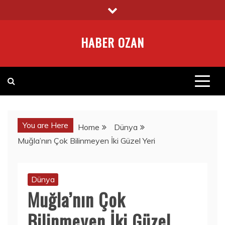
Skip
to
content
HABER OZAN
You are Here
Home
Dünya
Muğla’nın Çok Bilinmeyen İki Güzel Yeri
Dünya
Muğla’nın Çok
Bilinmeyen İki Güzel