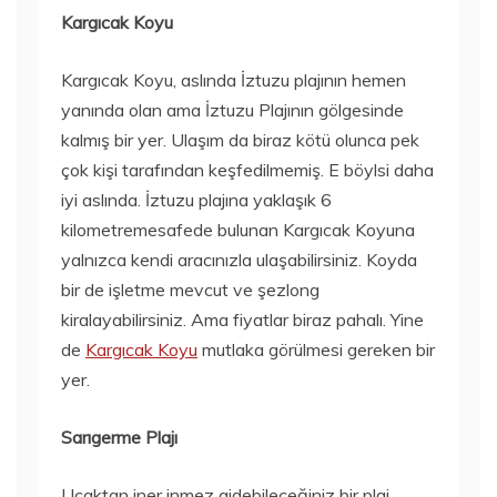
Kargıcak Koyu
Kargıcak Koyu, aslında İztuzu plajının hemen
yanında olan ama İztuzu Plajının gölgesinde
kalmış bir yer. Ulaşım da biraz kötü olunca pek
çok kişi tarafından keşfedilmemiş. E böylsi daha
iyi aslında. İztuzu plajına yaklaşık 6
kilometremesafede bulunan Kargıcak Koyuna
yalnızca kendi aracınızla ulaşabilirsiniz. Koyda
bir de işletme mevcut ve şezlong
kiralayabilirsiniz. Ama fiyatlar biraz pahalı. Yine
de
Kargıcak Koyu
mutlaka görülmesi gereken bir
yer.
Sarıgerme Plajı
Uçaktan iner inmez gidebileceğiniz bir plaj