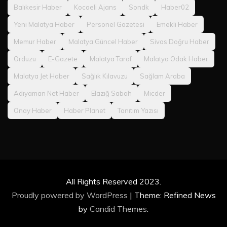
Balıkesir Haber
Kocaeli Ajans
Sondk
Haber02
Yeni Malatya Haber
Personel Gazetesi
Emekli Haber
Memur Haber
Malatya Güncel Haber
Sivas Doğru Haber
Orduzu
E-Gazete
Malatya Taraf
Malatya Odak Haber
Malatya Jet Haber
Sağlık Kılavuzu
Sağlam Araba
Adıyaman Net Haber
Elazığ Sabah
Micder
Onay Haber
Haber Planet
Tanıtım Yazısı
All Rights Reserved 2023.
Proudly powered by WordPress
|
Theme: Refined News
by
Candid Themes
.