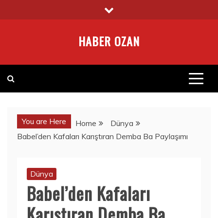
Skip
to
content
HABER OZAN
You are Here
Home
Dünya
Babel’den Kafaları Karıştıran Demba Ba Paylaşımı
Dünya
Babel’den Kafaları
Karıştıran Demba Ba