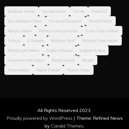
Balıkesir Haber
Kocaeli Ajans
Sondk
Haber02
Yeni Malatya Haber
Personel Gazetesi
Emekli Haber
Memur Haber
Malatya Güncel Haber
Sivas Doğru Haber
Orduzu
E-Gazete
Malatya Taraf
Malatya Odak Haber
Malatya Jet Haber
Sağlık Kılavuzu
Sağlam Araba
Adıyaman Net Haber
Elazığ Sabah
Micder
Onay Haber
Haber Planet
Tanıtım Yazısı
All Rights Reserved 2023.
Proudly powered by WordPress
|
Theme: Refined News
by
Candid Themes
.