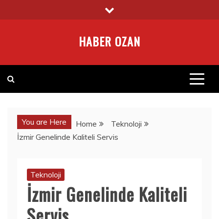
Skip
to
content
HABER OZAN
You are Here
Home
Teknoloji
İzmir Genelinde Kaliteli Servis
Teknoloji
İzmir Genelinde Kaliteli
Servis