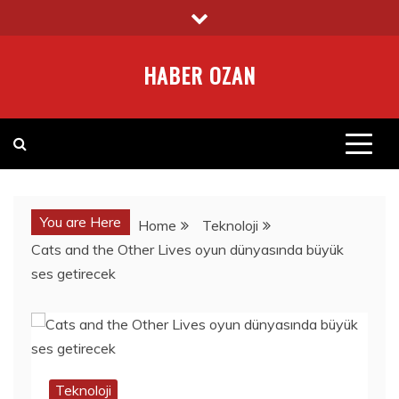
Skip
to
content
HABER OZAN
You are Here
Home
Teknoloji
Cats and the Other Lives oyun dünyasında büyük
ses getirecek
Teknoloji