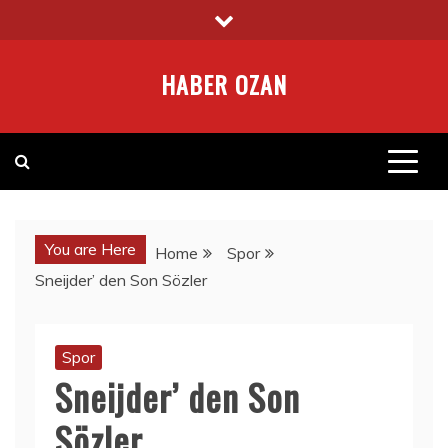
Skip
to
content
HABER OZAN
You are Here
Home
Spor
Sneijder’ den Son Sözler
Spor
Sneijder’ den Son
Sözler