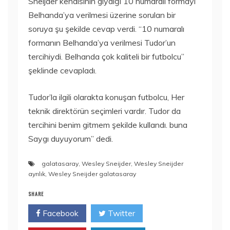
Sneijder kendisinin giydiği 10 numaralı formayı
Belhanda’ya verilmesi üzerine sorulan bir
soruya şu şekilde cevap verdi. “10 numaralı
formanın Belhanda’ya verilmesi Tudor’un
tercihiydi. Belhanda çok kaliteli bir futbolcu”
şeklinde cevapladı.
Tudor’la ilgili olarakta konuşan futbolcu, Her
teknik direktörün seçimleri vardır. Tudor da
tercihini benim gitmem şekilde kullandı. buna
Saygı duyuyorum” dedi.
galatasaray
,
Wesley Sneijder
,
Wesley Sneijder
ayrılık
,
Wesley Sneijder galatasaray
SHARE
Facebook
Twitter