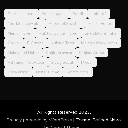
Balıkesir Haber
Kocaeli Ajans
Sondk
Haber02
Yeni Malatya Haber
Personel Gazetesi
Emekli Haber
Memur Haber
Malatya Güncel Haber
Sivas Doğru Haber
Orduzu
E-Gazete
Malatya Taraf
Malatya Odak Haber
Malatya Jet Haber
Sağlık Kılavuzu
Sağlam Araba
Adıyaman Net Haber
Elazığ Sabah
Micder
Onay Haber
Haber Planet
Tanıtım Yazısı
All Rights Reserved 2023.
Proudly powered by WordPress
|
Theme: Refined News
by
Candid Themes
.