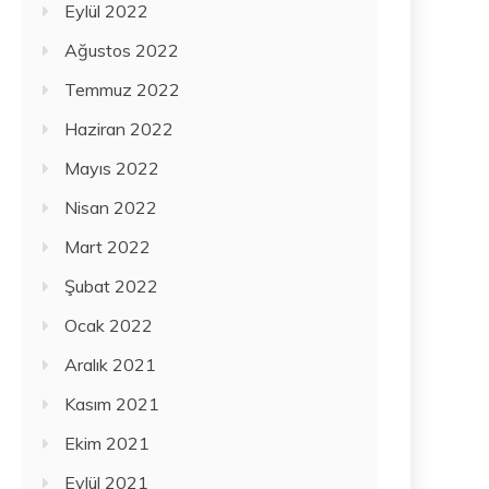
Eylül 2022
Ağustos 2022
Temmuz 2022
Haziran 2022
Mayıs 2022
Nisan 2022
Mart 2022
Şubat 2022
Ocak 2022
Aralık 2021
Kasım 2021
Ekim 2021
Eylül 2021