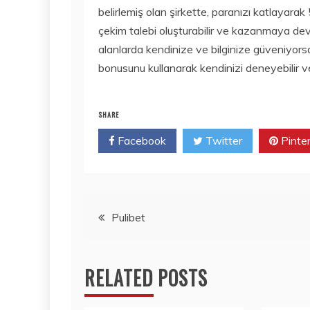
belirlemiş olan şirkette, paranızı katlayarak
çekim talebi oluşturabilir ve kazanmaya deva
alanlarda kendinize ve bilginize güveniyorsan
bonusunu kullanarak kendinizi deneyebilir ve
SHARE
Facebook
Twitter
Pinte
Yazı
Pulibet
gezinmesi
RELATED POSTS