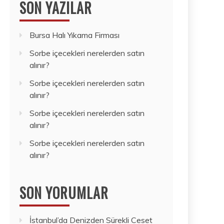
SON YAZILAR
Bursa Halı Yıkama Firması
Sorbe içecekleri nerelerden satın
alınır?
Sorbe içecekleri nerelerden satın
alınır?
Sorbe içecekleri nerelerden satın
alınır?
Sorbe içecekleri nerelerden satın
alınır?
SON YORUMLAR
İstanbul’da Denizden Sürekli Ceset