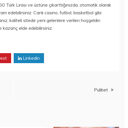
 50 Türk Lirası ve üstüne çıkarttığınızda, otomatik olarak
m edebilirsiniz. Canlı casino, futbol, basketbol gibi
ız, kaliteli sitede yeni gelenlere verilen hoşgeldin
 kazanç elde edebilirsiniz.
rest
Linkedin
Pulibet