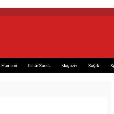
Ekonomi
Kültür Sanat
Magazin
Sağlık
S