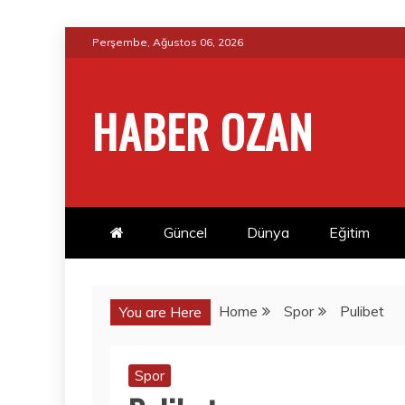
Skip
Perşembe, Ağustos 06, 2026
to
content
HABER OZAN
Güncel
Dünya
Eğitim
Home
Spor
Pulibet
You are Here
Spor