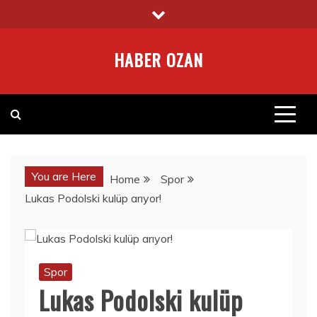
Skip
to
content
HABER OZAN
You are Here
Home
Spor
Lukas Podolski kulüp arıyor!
Spor
Lukas Podolski kulüp