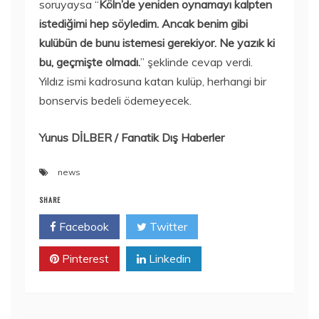
soruyaysa “
Köln’de yeniden oynamayı kalpten
istediğimi hep söyledim. Ancak benim gibi
kulübün de bunu istemesi gerekiyor. Ne yazık ki
bu, geçmişte olmadı.
” şeklinde cevap verdi.
Yıldız ismi kadrosuna katan kulüp, herhangi bir
bonservis bedeli ödemeyecek.
Yunus DİLBER / Fanatik Dış Haberler
news
SHARE
Facebook
Twitter
Pinterest
Linkedin