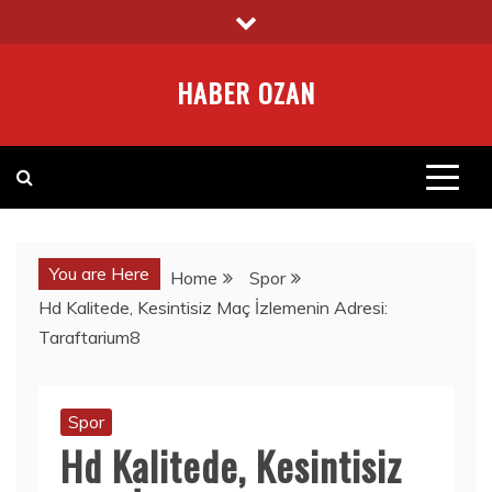
Skip
to
content
HABER OZAN
You are Here
Home
Spor
Hd Kalitede, Kesintisiz Maç İzlemenin Adresi:
Taraftarium8
Spor
Hd Kalitede, Kesintisiz