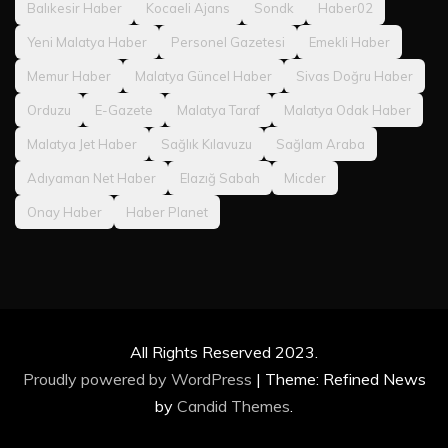
Balıkesir Haber
Kocaeli Ajans
Sondk
Haber02
Yeni Malatya Haber
Personel Gazetesi
Emekli Haber
Memur Haber
Malatya Güncel Haber
Sivas Doğru Haber
Orduzu
E-Gazete
Malatya Taraf
Malatya Odak Haber
Malatya Jet Haber
Sağlık Kılavuzu
Sağlam Araba
Adıyaman Net Haber
Elazığ Sabah
Micder
Onay Haber
Haber Planet
All Rights Reserved 2023.
Proudly powered by WordPress
|
Theme: Refined News
by
Candid Themes
.