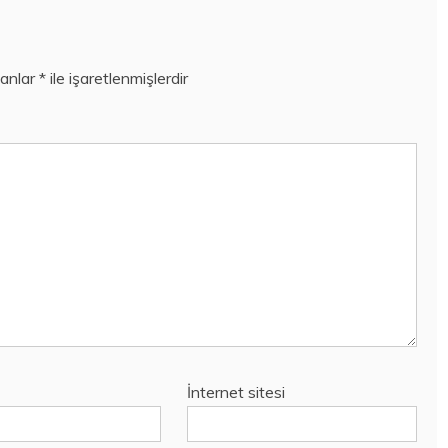
lanlar
*
ile işaretlenmişlerdir
İnternet sitesi