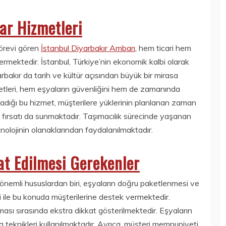
ar Hizmetleri
görevi gören
İstanbul Diyarbakır Ambarı
, hem ticari hem
vermektedir. İstanbul, Türkiye’nin ekonomik kalbi olarak
arbakır da tarih ve kültür açısından büyük bir mirasa
izmetleri, hem eşyaların güvenliğini hem de zamanında
ladığı bu hizmet, müşterilere yüklerinin planlanan zaman
e fırsatı da sunmaktadır. Taşımacılık sürecinde yaşanan
nolojinin olanaklarından faydalanılmaktadır.
at Edilmesi Gerekenler
önemli hususlardan biri, eşyaların doğru paketlenmesi ve
i ile bu konuda müşterilerine destek vermektedir.
ınması sırasında ekstra dikkat gösterilmektedir. Eşyaların
 teknikleri kullanılmaktadır. Ayrıca, müşteri memnuniyeti