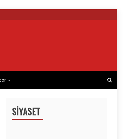
por
SIYASET