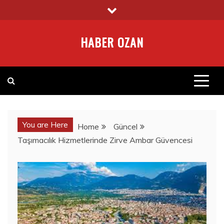
Skip
to
content
HABER OZAN
You are Here
Home
Güncel
Taşımacılık Hizmetlerinde Zirve Ambar Güvencesi