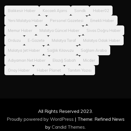
Balıkesir Haber
Kocaeli Ajans
Sondk
Haber02
Yeni Malatya Haber
Personel Gazetesi
Emekli Haber
Memur Haber
Malatya Güncel Haber
Sivas Doğru Haber
Orduzu
E-Gazete
Malatya Taraf
Malatya Odak Haber
Malatya Jet Haber
Sağlık Kılavuzu
Sağlam Araba
Adıyaman Net Haber
Elazığ Sabah
Micder
Onay Haber
Haber Planet
Tanıtım Yazısı
All Rights Reserved 2023.
Proudly powered by WordPress
|
Theme: Refined News
by
Candid Themes
.