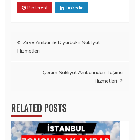
Pinterest
Linkedin
Yazı
Zirve Ambar ile Diyarbakır Nakliyat
Hizmetleri
gezinmesi
Çorum Nakliyat Ambarından Taşıma
Hizmetleri
RELATED POSTS