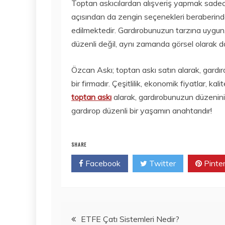
Toptan askıcılardan alışveriş yapmak sadece
açısından da zengin seçenekleri beraberinde
edilmektedir. Gardırobunuzun tarzına uygun, 
düzenli değil, aynı zamanda görsel olarak da ç
Özcan Askı; toptan askı satın alarak, gardı
bir firmadır. Çeşitlilik, ekonomik fiyatlar, 
toptan askı
alarak, gardırobunuzun düzenini 
gardırop düzenli bir yaşamın anahtarıdır!
SHARE
Facebook
Twitter
Pinte
Yazı
ETFE Çatı Sistemleri Nedir?