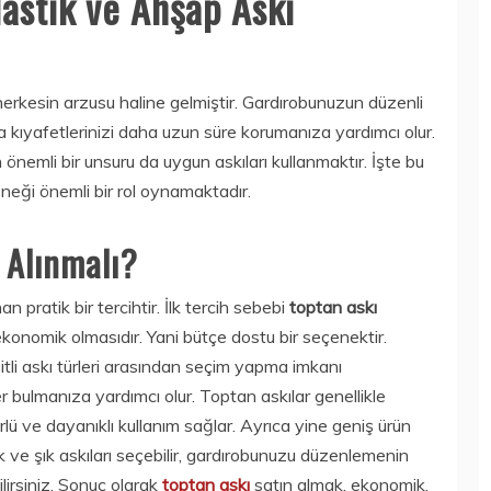
lastik ve Ahşap Askı
erkesin arzusu haline gelmiştir. Gardırobunuzun düzenli
ca kıyafetlerinizi daha uzun süre korumanıza yardımcı olur.
nemli bir unsuru da uygun askıları kullanmaktır. İşte bu
neği önemli bir rol oynamaktadır.
 Alınmalı?
n pratik bir tercihtir. İlk tercih sebebi
toptan askı
konomik olmasıdır. Yani bütçe dostu bir seçenektir.
itli askı türleri arasından seçim yapma imkanı
 bulmanıza yardımcı olur. Toptan askılar genellikle
rlü ve dayanıklı kullanım sağlar. Ayrıca yine geniş ürün
 ve şık askıları seçebilir, gardırobunuzu düzenlemenin
ilirsiniz. Sonuç olarak
toptan askı
satın almak, ekonomik,