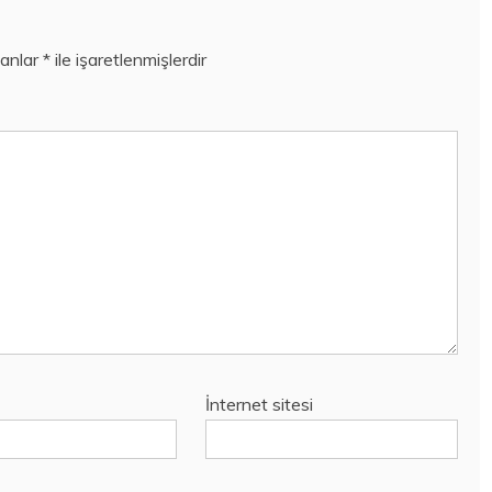
lanlar
*
ile işaretlenmişlerdir
İnternet sitesi