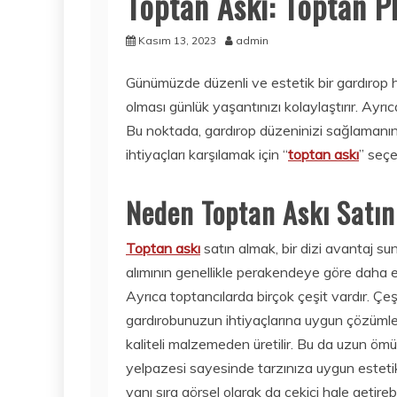
Toptan Askı: Toptan P
Kasım 13, 2023
admin
Günümüzde düzenli ve estetik bir gardırop h
olması günlük yaşantınızı kolaylaştırır. Ayrı
Bu noktada, gardırop düzeninizi sağlamanın ö
ihtiyaçları karşılamak için “
toptan askı
” seçe
Neden
Toptan Askı
Satın
Toptan askı
satın almak, bir dizi avantaj suna
alımının genellikle perakendeye göre daha e
Ayrıca toptancılarda birçok çeşit vardır. Çeş
gardırobunuzun ihtiyaçlarına uygun çözümler
kaliteli malzemeden üretilir. Bu da uzun ömü
yelpazesi sayesinde tarzınıza uygun estetik
yanı sıra görsel olarak da çekici hale getireb