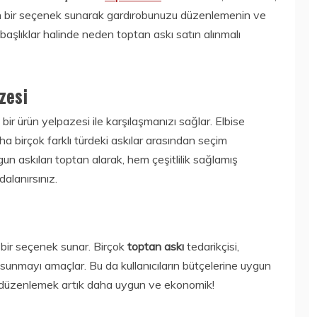
ngin bir seçenek sunarak gardırobunuzu düzenlemenin ve
başlıklar halinde neden toptan askı satın alınmalı
zesi
bir ürün yelpazesi ile karşılaşmanızı sağlar. Elbise
daha birçok farklı türdeki askılar arasından seçim
un askıları toptan alarak, hem çeşitlilik sağlamış
alanırsınız.
 bir seçenek sunar. Birçok
toptan askı
tedarikçisi,
er sunmayı amaçlar. Bu da kullanıcıların bütçelerine uygun
u düzenlemek artık daha uygun ve ekonomik!