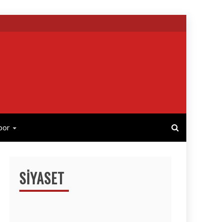
por
SIYASET