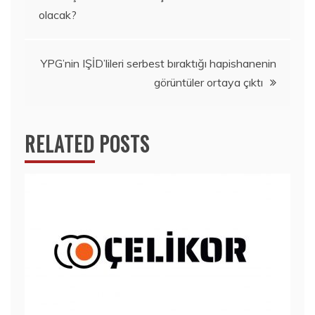
olacak?
gezinmesi
YPG’nin IŞİD’lileri serbest bıraktığı hapishanenin
görüntüler ortaya çıktı
RELATED POSTS