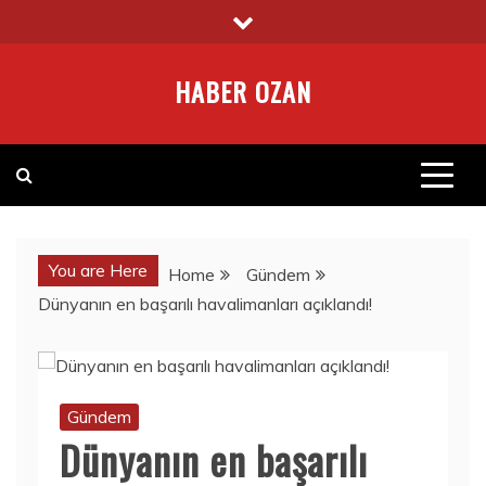
Skip
to
content
HABER OZAN
You are Here
Home
Gündem
Dünyanın en başarılı havalimanları açıklandı!
Gündem
Dünyanın en başarılı