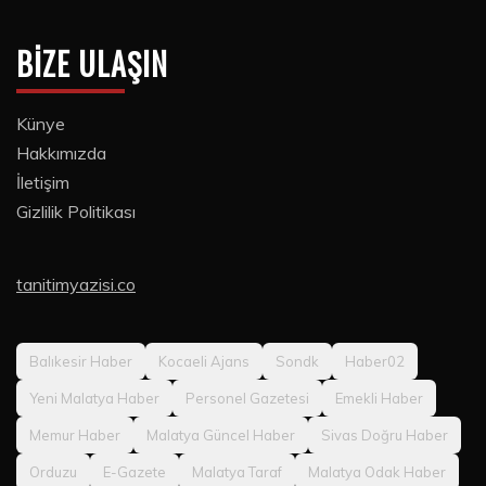
BIZE ULAŞIN
Künye
Hakkımızda
İletişim
Gizlilik Politikası
tanitimyazisi.co
Balıkesir Haber
Kocaeli Ajans
Sondk
Haber02
Yeni Malatya Haber
Personel Gazetesi
Emekli Haber
Memur Haber
Malatya Güncel Haber
Sivas Doğru Haber
Orduzu
E-Gazete
Malatya Taraf
Malatya Odak Haber