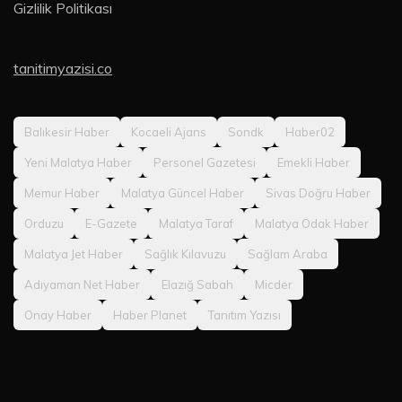
Gizlilik Politikası
tanitimyazisi.co
Balıkesir Haber
Kocaeli Ajans
Sondk
Haber02
Yeni Malatya Haber
Personel Gazetesi
Emekli Haber
Memur Haber
Malatya Güncel Haber
Sivas Doğru Haber
Orduzu
E-Gazete
Malatya Taraf
Malatya Odak Haber
Malatya Jet Haber
Sağlık Kılavuzu
Sağlam Araba
Adıyaman Net Haber
Elazığ Sabah
Micder
Onay Haber
Haber Planet
Tanıtım Yazısı