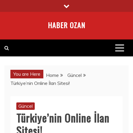
Skip
to
content
HABER OZAN
You are Here
Home
Güncel
Türkiye’nin Online İlan Sitesi!
Güncel
Türkiye’nin Online İlan
Sitesi!