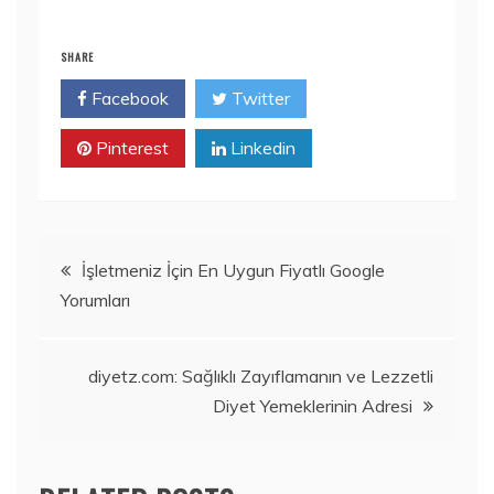
SHARE
Facebook
Twitter
Pinterest
Linkedin
Yazı
İşletmeniz İçin En Uygun Fiyatlı Google
Yorumları
gezinmesi
diyetz.com: Sağlıklı Zayıflamanın ve Lezzetli
Diyet Yemeklerinin Adresi