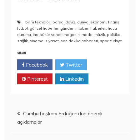
bilim teknoloji
,
borsa
,
döviz
,
dünya
,
ekonomi
,
finans
,
futbol
,
güncel haberler
,
gündem
,
haber
,
haberler
,
hava
durumu
,
iha
,
kültür sanat
,
magazin
,
moda
,
müzik
,
politika
,
sağlık
,
sinema
,
siyaset
,
son dakika haberleri
,
spor
,
türkiye
SHARE
Facebook
Twitter
Pinterest
Linkedin
Yazı
Cumhurbaşkanı Erdoğan’dan önemli
açıklamalar
gezinmesi