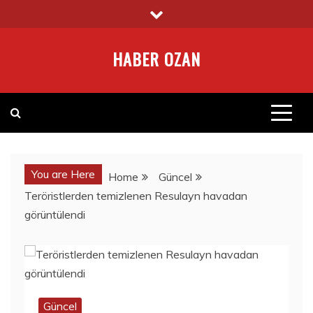
Skip
to
content
HABER OZAN
You are Here
Home
Güncel
Teröristlerden temizlenen Resulayn havadan
görüntülendi
Güncel