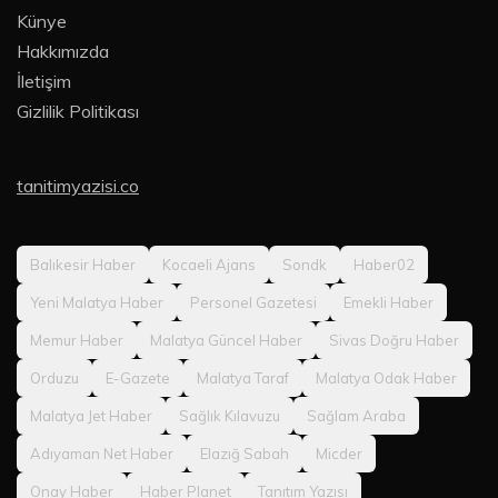
Künye
Hakkımızda
İletişim
Gizlilik Politikası
tanitimyazisi.co
Balıkesir Haber
Kocaeli Ajans
Sondk
Haber02
Yeni Malatya Haber
Personel Gazetesi
Emekli Haber
Memur Haber
Malatya Güncel Haber
Sivas Doğru Haber
Orduzu
E-Gazete
Malatya Taraf
Malatya Odak Haber
Malatya Jet Haber
Sağlık Kılavuzu
Sağlam Araba
Adıyaman Net Haber
Elazığ Sabah
Micder
Onay Haber
Haber Planet
Tanıtım Yazısı