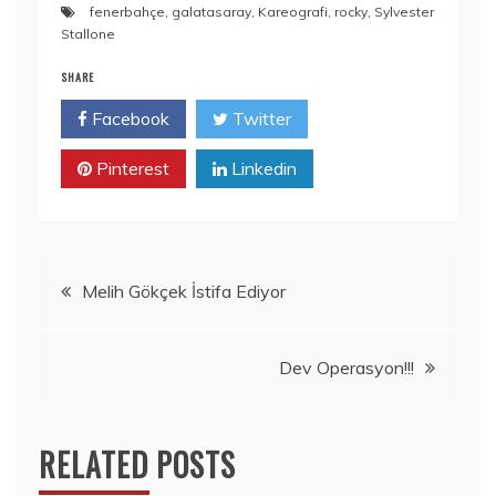
fenerbahçe
,
galatasaray
,
Kareografi
,
rocky
,
Sylvester
Stallone
SHARE
Facebook
Twitter
Pinterest
Linkedin
Yazı
Melih Gökçek İstifa Ediyor
gezinmesi
Dev Operasyon!!!
RELATED POSTS