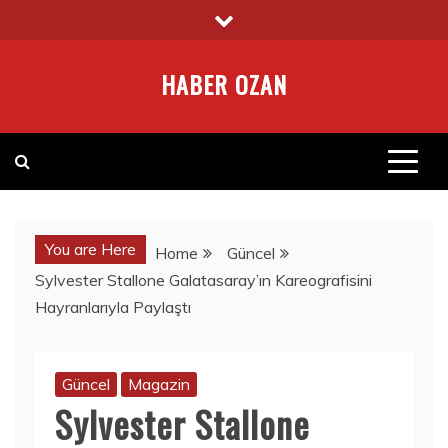
Skip
to
content
HABER OZAN
You are Here
Home
Güncel
Sylvester Stallone Galatasaray’ın Kareografisini
Hayranlarıyla Paylaştı
Güncel
Magazin
Sylvester Stallone