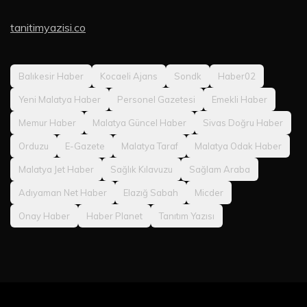
tanitimyazisi.co
Balıkesir Haber
Kocaeli Ajans
Sondk
Haber02
Yeni Malatya Haber
Personel Gazetesi
Emekli Haber
Memur Haber
Malatya Güncel Haber
Sivas Doğru Haber
Orduzu
E-Gazete
Malatya Taraf
Malatya Odak Haber
Malatya Jet Haber
Sağlık Kılavuzu
Sağlam Araba
Adıyaman Net Haber
Elazığ Sabah
Micder
Onay Haber
Haber Planet
Tanıtım Yazısı