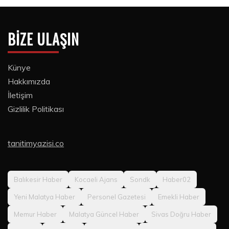
BIZE ULAŞIN
Künye
Hakkımızda
İletişim
Gizlilik Politikası
tanitimyazisi.co
Balıkesir Haber
Kocaeli Ajans
Sondk
Haber02
Yeni Malatya Haber
Personel Gazetesi
Emekli Haber
Memur Haber
Malatya Güncel Haber
Sivas Doğru Haber