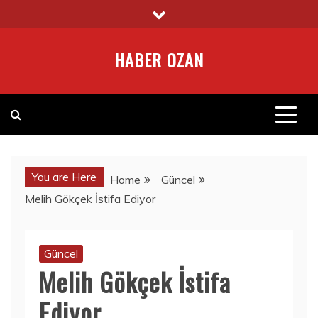
Skip
to
content
HABER OZAN
You are Here
Home
Güncel
Melih Gökçek İstifa Ediyor
Güncel
Melih Gökçek İstifa
Ediyor