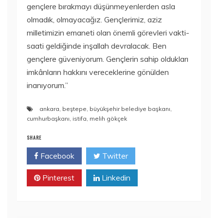
gençlere bırakmayı düşünmeyenlerden asla
olmadık, olmayacağız. Gençlerimiz, aziz
milletimizin emaneti olan önemli görevleri vakti-
saati geldiğinde inşallah devralacak. Ben
gençlere güveniyorum. Gençlerin sahip oldukları
imkânların hakkını vereceklerine gönülden
inanıyorum.”
ankara
,
beştepe
,
büyükşehir belediye başkanı
,
cumhurbaşkanı
,
istifa
,
melih gökçek
SHARE
Facebook
Twitter
Pinterest
Linkedin