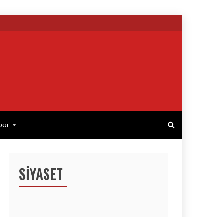
por
SIYASET