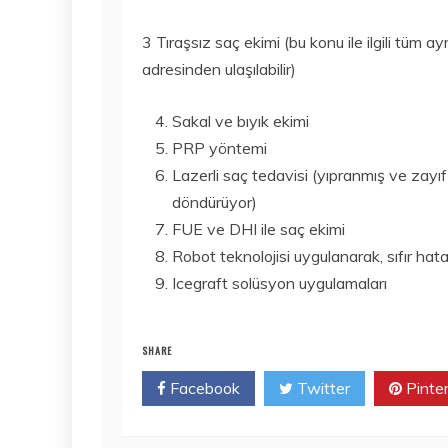
3 Tıraşsız saç ekimi (bu konu ile ilgili tüm ay
adresinden ulaşılabilir)
Sakal ve bıyık ekimi
PRP yöntemi
Lazerli saç tedavisi (yıpranmış ve zayıf
döndürüyor)
FUE ve DHI ile saç ekimi
Robot teknolojisi uygulanarak, sıfır hata
Icegraft solüsyon uygulamaları
SHARE
Facebook
Twitter
Pinte