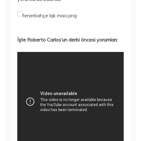
İşte Roberto Carlos’un derbi öncesi yorumları: