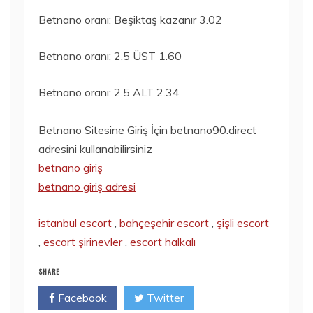
Betnano oranı: Beşiktaş kazanır 3.02
Betnano oranı: 2.5 ÜST 1.60
Betnano oranı: 2.5 ALT 2.34
Betnano Sitesine Giriş İçin betnano90.direct
adresini kullanabilirsiniz
betnano giriş
betnano giriş adresi
istanbul escort
,
bahçeşehir escort
,
şişli escort
,
escort şirinevler
,
escort halkalı
SHARE
Facebook
Twitter