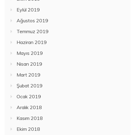
Eylül 2019
Ağustos 2019
Temmuz 2019
Haziran 2019
Mayıs 2019
Nisan 2019
Mart 2019
Şubat 2019
Ocak 2019
Aralık 2018
Kasım 2018
Ekim 2018