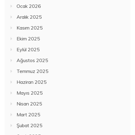
Ocak 2026
Aralık 2025
Kasım 2025
Ekim 2025
Eylül 2025
Ağustos 2025
Temmuz 2025
Haziran 2025
Mayıs 2025
Nisan 2025
Mart 2025
Şubat 2025