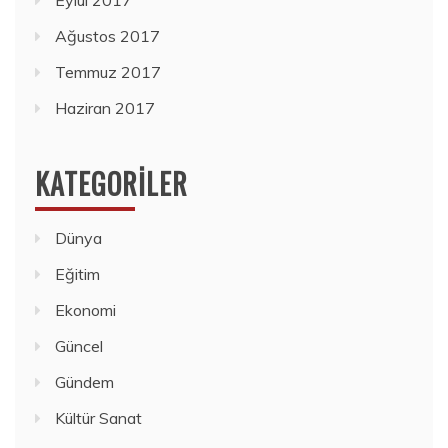
Ağustos 2017
Temmuz 2017
Haziran 2017
KATEGORILER
Dünya
Eğitim
Ekonomi
Güncel
Gündem
Kültür Sanat