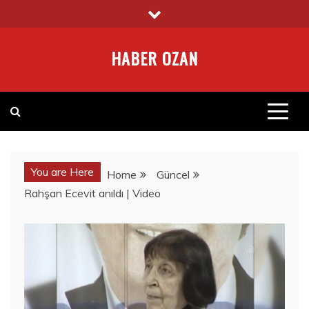
Skip
to
content
HABER OZAN
You are Here
Home
Güncel
Rahşan Ecevit anıldı | Video