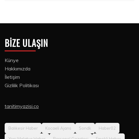
BIZE ULAŞIN
Künye
Hakkımızda
İletişim
Gizlilik Politikası
tanitimyazisi.co
Balıkesir Haber
Kocaeli Ajans
Sondk
Haber02
Yeni Malatya Haber
Personel Gazetesi
Emekli Haber