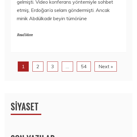
gelmişti. Video konferans yöntemiyle sohbet
etmiş, Erdoğan’a selam göndermişti. Ancak
minik Abdülkadir beyin tümörüne
Read More
1
2
3
…
54
Next »
SIYASET