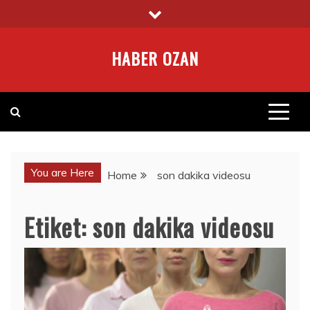
Skip
to
content
HABER OZAN
You are Here
Home
son dakika videosu
Etiket:
son dakika videosu