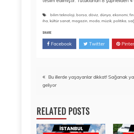
teslim edilmiştir. Tutuklanan 8 şüpheliden 4’
bilim teknoloji
,
borsa
,
döviz
,
dünya
,
ekonomi
,
fi
iha
,
kültür sanat
,
magazin
,
moda
,
müzik
,
politika
,
sağ
SHARE
Facebook
Twitter
Pinte
Yazı
Bu illerde yaşayanlar dikkat! Sağanak ya
geliyor
gezinmesi
RELATED POSTS