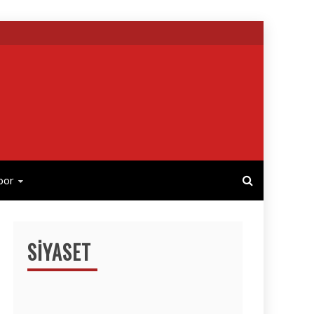
por
SIYASET