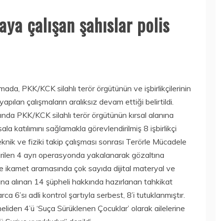
ya çalışan şahıslar polis
a, PKK/KCK silahlı terör örgütünün ve işbirlikçilerinin
pılan çalışmaların aralıksız devam ettiği belirtildi.
nda PKK/KCK silahlı terör örgütünün kırsal alanına
sala katılımını sağlamakla görevlendirilmiş 8 işbirlikçi
knik ve fiziki takip çalışması sonrası Terörle Mücadele
irilen 4 ayrı operasyonda yakalanarak gözaltına
t ve ikamet aramasında çok sayıda dijital materyal ve
tına alınan 14 şüpheli hakkında hazırlanan tahkikat
arca 6’sı adli kontrol şartıyla serbest, 8’i tutuklanmıştır.
heliden 4’ü ‘Suça Sürüklenen Çocuklar’ olarak ailelerine