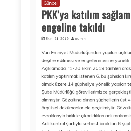
Güncel
PKK’ya katılım sağlama
engeline takıldı
Ekim 21, 2019
admin
Van Emniyet Müdürlüğünden yapılan açıklamad
deşifre edilmesi ve engellenmesine yönelik ya
Açıklamada, “1-20 Ekim 2019 tarihleri arası
katılım yaptırılmak istenen 6, bu şahısları kır
olmak üzere 14 şüpheliye yönelik yapılan te
Şube Müdürlüğü görevlilerimizce gerçekleşt
alınmıştır. Gözaltına alınan şüphelilerin üs
örgütsel dokümanlar ele geçirilmiştir. Gözal
evraklarıyla birlikte çıkarıldıkları adli makaml
Adli kontrol şartıyla serbest bırakılan 6 şüp