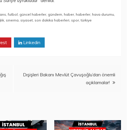
ü Suriye uyrukludur” denildi.
nans
,
futbol
,
güncel haberler
,
gündem
,
haber
,
haberler
,
hava durumu
,
lık
,
sinema
,
siyaset
,
son dakika haberleri
,
spor
,
türkiye
rest
Linkedin
ğış
Dışişleri Bakanı Mevlüt Çavuşoğlu’dan önemli
açıklamalar!