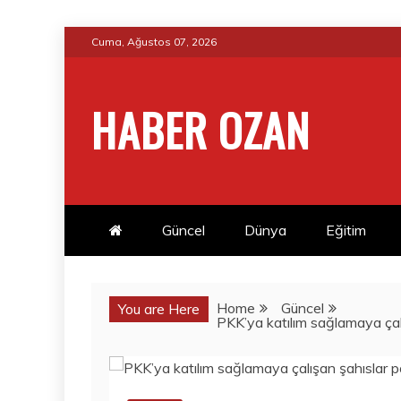
Skip
Cuma, Ağustos 07, 2026
to
content
HABER OZAN
Güncel
Dünya
Eğitim
Home
Güncel
You are Here
PKK’ya katılım sağlamaya çalı