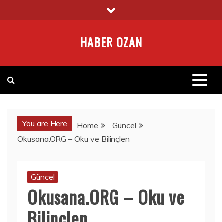
Skip
to
content
HABER OZAN
You are Here
Home
Güncel
Okusana.ORG – Oku ve Bilinçlen
Güncel
Okusana.ORG – Oku ve
Bilinçlen