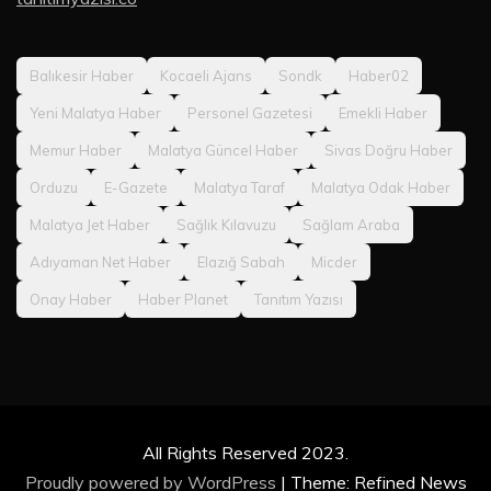
Balıkesir Haber
Kocaeli Ajans
Sondk
Haber02
Yeni Malatya Haber
Personel Gazetesi
Emekli Haber
Memur Haber
Malatya Güncel Haber
Sivas Doğru Haber
Orduzu
E-Gazete
Malatya Taraf
Malatya Odak Haber
Malatya Jet Haber
Sağlık Kılavuzu
Sağlam Araba
Adıyaman Net Haber
Elazığ Sabah
Micder
Onay Haber
Haber Planet
Tanıtım Yazısı
All Rights Reserved 2023.
Proudly powered by WordPress
|
Theme: Refined News