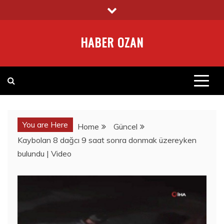
Skip
to
content
HABER OZAN
You are Here
Home
Güncel
Kaybolan 8 dağcı 9 saat sonra donmak üzereyken
bulundu | Video