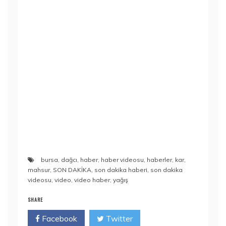
bursa
,
dağcı
,
haber
,
haber videosu
,
haberler
,
kar
,
mahsur
,
SON DAKİKA
,
son dakika haberi
,
son dakika
videosu
,
video
,
video haber
,
yağış
SHARE
Facebook
Twitter