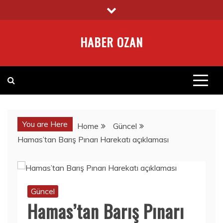
Skip
to
content
HABER OZAN
You are Here
Home
Güncel
Hamas’tan Barış Pınarı Harekatı açıklaması
Güncel
Hamas’tan Barış Pınarı