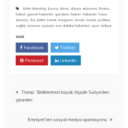
bilim teknoloji
,
borsa
,
döviz
,
dünya
,
ekonomi
,
finans
,
futbol
,
güncel haberler
,
gündem
,
haber
,
haberler
,
hava
durumu
,
iha
,
kültür sanat
,
magazin
,
moda
,
müzik
,
politika
,
sağlık
,
sinema
,
siyaset
,
son dakika haberleri
,
spor
,
türkiye
SHARE
Facebook
Twitter
Pinterest
Linkedin
Yazı
Trump: ‘Birliklerimizi büyük ölçüde Suriye’den
çıkardım’
gezinmesi
Emniyet’ten sosyal medya operasyonu