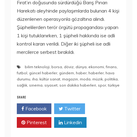
Fırat’ın doğusunda sürdürdüğü Barış Pınarı
Harekatı aleyhinde paylaşımlarda bulunan 4 kişi
düzenlenen operasyonla gözaltına alındı.
Şüphelilerden terör örgütü propagandası yapan
1 kişi tutuklanırken, 1 şüpheli hakkında ise adli
kontrol kararı verildi. Diğer iki şüpheli ise adli
mercilerce serbest bırakıldı.
bilim teknoloji
,
borsa
,
döviz
,
dünya
,
ekonomi
,
finans
,
futbol
,
güncel haberler
,
gündem
,
haber
,
haberler
,
hava
durumu
,
iha
,
kültür sanat
,
magazin
,
moda
,
müzik
,
politika
,
sağlık
,
sinema
,
siyaset
,
son dakika haberleri
,
spor
,
türkiye
SHARE
Facebook
Twitter
Pinterest
Linkedin