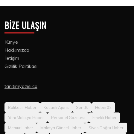
BIZE ULAŞIN
Künye
Hakkımızda
İletişim
Gizlilik Politikası
tanitimyazisi.co
Balıkesir Haber
Kocaeli Ajans
Sondk
Haber02
Yeni Malatya Haber
Personel Gazetesi
Emekli Haber
Memur Haber
Malatya Güncel Haber
Sivas Doğru Haber