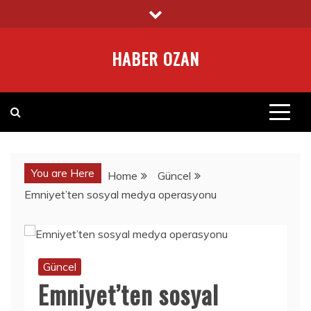
Skip
to
content
HABER OZAN
You are Here
Home
Güncel
Emniyet’ten sosyal medya operasyonu
Güncel
Emniyet’ten sosyal