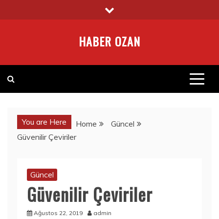
Skip
to
content
HABER OZAN
You are Here
Home
Güncel
Güvenilir Çeviriler
Güncel
Güvenilir Çeviriler
Ağustos 22, 2019
admin