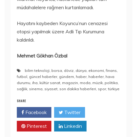
müdahalelere rağmen kurtarılamadı.
Hayatını kaybeden Koyuncu’nun cenazesi
otopsi yapılmak üzere Adli Tıp Kurumuna
kaldırıldı.
Mehmet Gökhan Özbal
bilim teknoloji
,
borsa
,
döviz
,
dünya
,
ekonomi
,
finans
,
futbol
,
güncel haberler
,
gündem
,
haber
,
haberler
,
hava
durumu
,
iha
,
kültür sanat
,
magazin
,
moda
,
müzik
,
politika
,
sağlık
,
sinema
,
siyaset
,
son dakika haberleri
,
spor
,
türkiye
SHARE
Facebook
Twitter
Pinterest
Linkedin