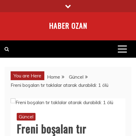
Skip
to
content
HABER OZAN
You are Here
Home
Güncel
Freni boşalan tır taklalar atarak durabildi: 1 ölü
Güncel
Freni boşalan tır