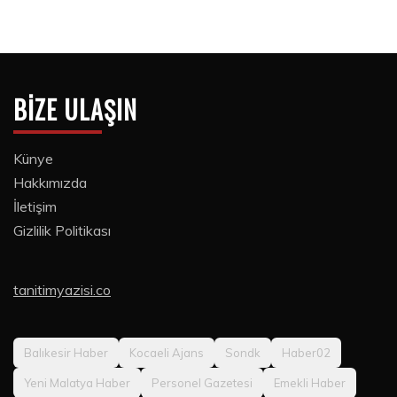
BIZE ULAŞIN
Künye
Hakkımızda
İletişim
Gizlilik Politikası
tanitimyazisi.co
Balıkesir Haber
Kocaeli Ajans
Sondk
Haber02
Yeni Malatya Haber
Personel Gazetesi
Emekli Haber