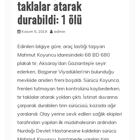
taklalar atarak
durabildi: 1 ölü
Kasım 5, 2019
admin
Edinilen bilgiye göre, araç lastiği taşıyan
Mahmut Koyuncu idaresindeki 68 BD 680
plakalı tır, Aksaray’dan Gaziantep’e seyir
ederken, Başpınar Viyadükleri’nin bulunduğu
mevkiide aniden freni boşaldı. Sürücü Koyunca,
frenleri tutmayan tırın kontrolünü kaybederken,
tır taklalar atarak yoldan çıktı. İstinat duvarına
çarparak durabilen tırın sürücüsü, kazada ağır
yaralandı. Olay yerine sevk edilen sağlık ekipleri
tarafından yapılan ilk müdahalesinin ardından
Nurdağı Devlet Hastanesine kaldırılan sürücü
Mahmut Koyuncu, hastanede yapılan tüm