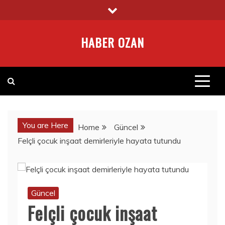
Skip
to
content
HABER OZAN
You are Here
Home
Güncel
Felçli çocuk inşaat demirleriyle hayata tutundu
Güncel
Felçli çocuk inşaat