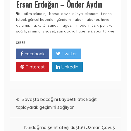
Ersan Erdoğan – Önder Aydın
bilim teknoloji
,
borsa
,
döviz
,
dünya
,
ekonomi
,
finans
,
futbol
,
güncel haberler
,
gündem
,
haber
,
haberler
,
hava
durumu
,
iha
,
kültür sanat
,
magazin
,
moda
,
müzik
,
politika
,
sağlık
,
sinema
,
siyaset
,
son dakika haberleri
,
spor
,
türkiye
SHARE
Facebook
Twitter
Pinterest
Linkedin
Yazı
Savaşta bacağını kaybetti atık kağıt
toplayarak geçimini sağlıyor
gezinmesi
Nurdağı’na şehit ateşi düştü! (Uzman Çavuş