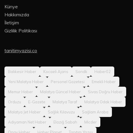
Künye
Hakkımızda
İletişim
Gizlilik Politikası
tanitimyazisi.co
Balıkesir Haber
Kocaeli Ajans
Sondk
Haber02
Yeni Malatya Haber
Personel Gazetesi
Emekli Haber
Memur Haber
Malatya Güncel Haber
Sivas Doğru Haber
Orduzu
E-Gazete
Malatya Taraf
Malatya Odak Haber
Malatya Jet Haber
Sağlık Kılavuzu
Sağlam Araba
Adıyaman Net Haber
Elazığ Sabah
Micder
Onay Haber
Haber Planet
Tanıtım Yazısı