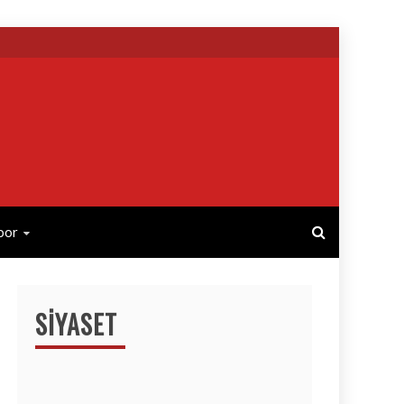
por
SIYASET