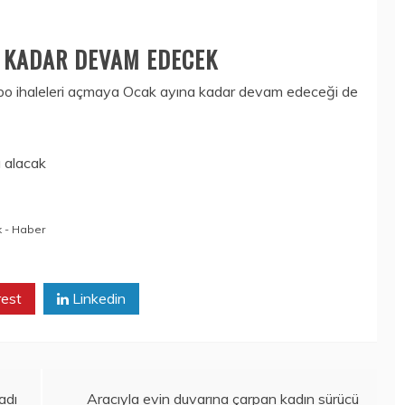
A KADAR DEVAM EDECEK
repo ihaleleri açmaya Ocak ayına kadar devam edeceği de
k - Haber
rest
Linkedin
adı
Aracıyla evin duvarına çarpan kadın sürücü