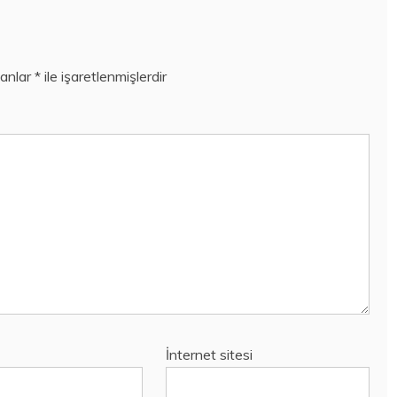
lanlar
*
ile işaretlenmişlerdir
İnternet sitesi