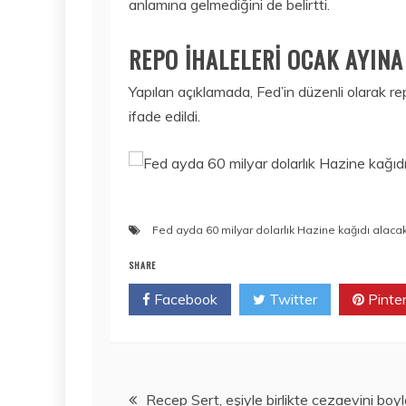
anlamına gelmediğini de belirtti.
REPO İHALELERİ OCAK AYIN
Yapılan açıklamada, Fed’in düzenli olarak 
ifade edildi.
Fed ayda 60 milyar dolarlık Hazine kağıdı alaca
SHARE
Facebook
Twitter
Pinte
Yazı
Recep Sert, eşiyle birlikte cezaevini boyl