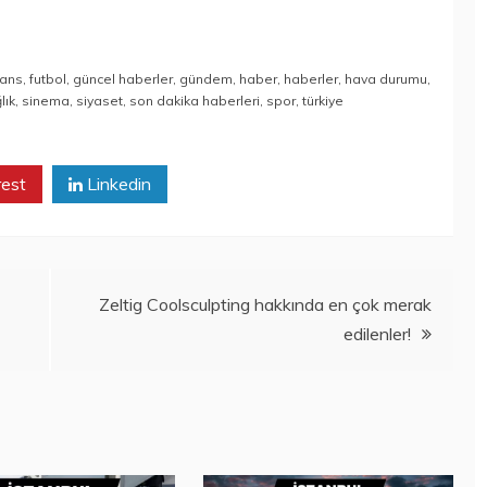
nans
,
futbol
,
güncel haberler
,
gündem
,
haber
,
haberler
,
hava durumu
,
lık
,
sinema
,
siyaset
,
son dakika haberleri
,
spor
,
türkiye
rest
Linkedin
Zeltig Coolsculpting hakkında en çok merak
edilenler!