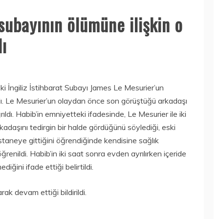
t subayının ölümüne ilişkin o
dı
i İngiliz İstihbarat Subayı James Le Mesurier’un
ındı. Le Mesurier’un olaydan önce son görüştüğü arkadaşı
dı. Habib’in emniyetteki ifadesinde, Le Mesurier ile iki
adaşını tedirgin bir halde gördüğünü söylediği, eski
staneye gittiğini öğrendiğinde kendisine sağlık
ğrenildi. Habib’in iki saat sonra evden ayrılırken içeride
ğini ifade ettiği belirtildi.
rak devam ettiği bildirildi.