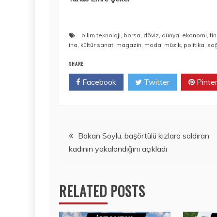
bilim teknoloji
,
borsa
,
döviz
,
dünya
,
ekonomi
,
fi
iha
,
kültür sanat
,
magazin
,
moda
,
müzik
,
politika
,
sağ
SHARE
Facebook
Twitter
Pinte
Yazı
Bakan Soylu, başörtülü kızlara saldıran
kadının yakalandığını açıkladı
gezinmesi
RELATED POSTS