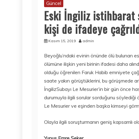
Güncel
Eski İngiliz istihbara
kişi de ifadeye çağrıl
Kasım 15, 2019
admin
Beyoğlu’ndaki evinin önünde ölü bulunan esk
ölümüne ilişkin yeni birinin ifadesi daha al
olduğu öğrenilen Faruk Habib emniyete çağrıl
saate yakın görüştüklerini, bu görüşmede ark
İngilizSubayı Le Mesurier’in bir gün önce ha
durumuyla ilgili sorular sorduğunu söylediği ö
Le Mesurier ve eşinden başka kimseyi görmedi
Olayla ilgili soruşturmanın geniş kapsamlı ola
Yunus Emre Şeker