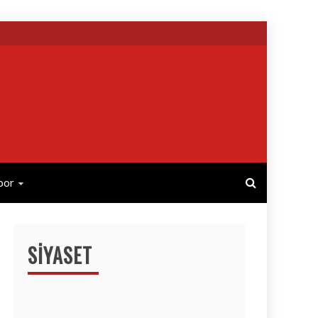
por
SIYASET