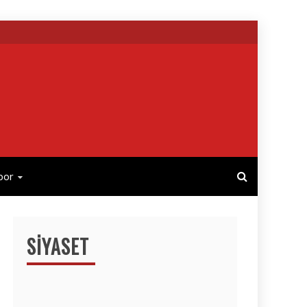
por
SIYASET