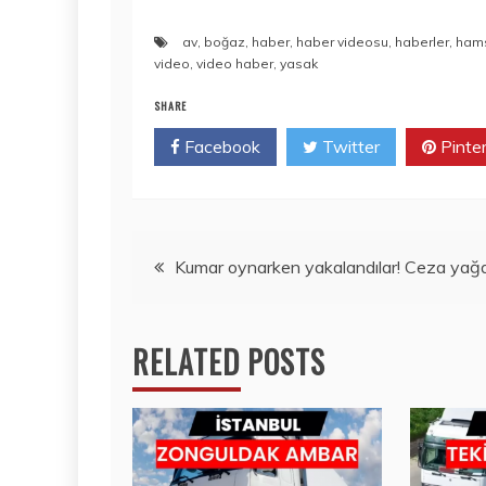
av
,
boğaz
,
haber
,
haber videosu
,
haberler
,
ham
video
,
video haber
,
yasak
SHARE
Facebook
Twitter
Pinte
Yazı
Kumar oynarken yakalandılar! Ceza yağd
gezinmesi
RELATED POSTS