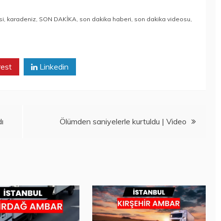
si
,
karadeniz
,
SON DAKİKA
,
son dakika haberi
,
son dakika videosu
,
rest
Linkedin
ı
Ölümden saniyelerle kurtuldu | Video