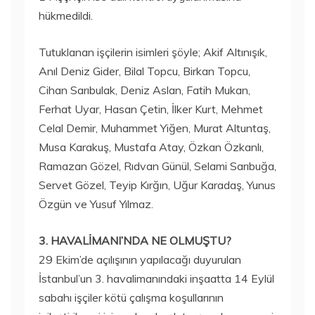
hükmedildi.
Tutuklanan işçilerin isimleri şöyle; Akif Altınışık,
Anıl Deniz Gider, Bilal Topcu, Birkan Topcu,
Cihan Sarıbulak, Deniz Aslan, Fatih Mukan,
Ferhat Uyar, Hasan Çetin, İlker Kurt, Mehmet
Celal Demir, Muhammet Yiğen, Murat Altuntaş,
Musa Karakuş, Mustafa Atay, Özkan Özkanlı,
Ramazan Gözel, Rıdvan Günül, Selami Sarıbuğa,
Servet Gözel, Teyip Kırğın, Uğur Karadaş, Yunus
Özgün ve Yusuf Yılmaz.
3. HAVALİMANI’NDA NE OLMUŞTU?
29 Ekim’de açılışının yapılacağı duyurulan
İstanbul’un 3. havalimanındaki inşaatta 14 Eylül
sabahı işçiler kötü çalışma koşullarının