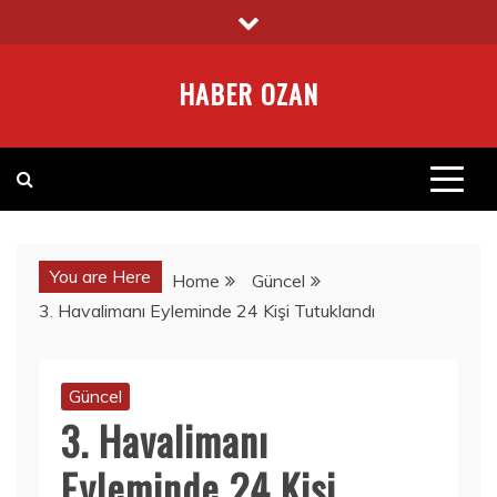
Skip
to
content
HABER OZAN
You are Here
Home
Güncel
3. Havalimanı Eyleminde 24 Kişi Tutuklandı
Güncel
3. Havalimanı
Eyleminde 24 Kişi