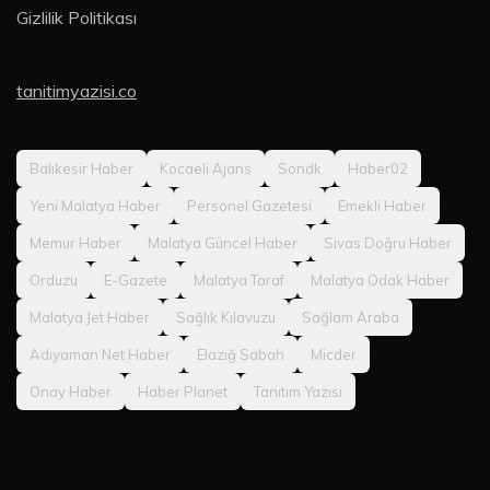
Gizlilik Politikası
tanitimyazisi.co
Balıkesir Haber
Kocaeli Ajans
Sondk
Haber02
Yeni Malatya Haber
Personel Gazetesi
Emekli Haber
Memur Haber
Malatya Güncel Haber
Sivas Doğru Haber
Orduzu
E-Gazete
Malatya Taraf
Malatya Odak Haber
Malatya Jet Haber
Sağlık Kılavuzu
Sağlam Araba
Adıyaman Net Haber
Elazığ Sabah
Micder
Onay Haber
Haber Planet
Tanıtım Yazısı