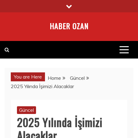
Skip
to
content
HABER OZAN
You are Here
Home
Güncel
2025 Yılında İşimizi Alacaklar
Güncel
2025 Yılında İşimizi
Alacaklar