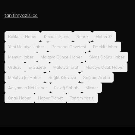
tanitimyazisi.co
Balıkesir Haber
Kocaeli Ajans
Sondk
Haber02
Yeni Malatya Haber
Personel Gazetesi
Emekli Haber
Memur Haber
Malatya Güncel Haber
Sivas Doğru Haber
Orduzu
E-Gazete
Malatya Taraf
Malatya Odak Haber
Malatya Jet Haber
Sağlık Kılavuzu
Sağlam Araba
Adıyaman Net Haber
Elazığ Sabah
Micder
Onay Haber
Haber Planet
Tanıtım Yazısı