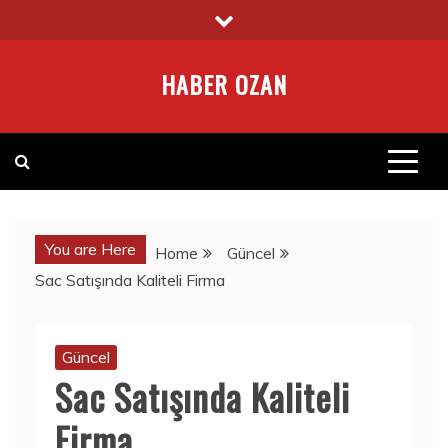
Skip
to
content
HABER OZAN
You are Here
Home
Güncel
Sac Satışında Kaliteli Firma
Güncel
Sac Satışında Kaliteli
Firma