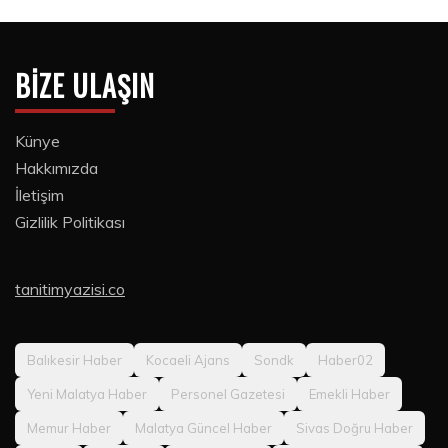
BIZE ULAŞIN
Künye
Hakkımızda
İletişim
Gizlilik Politikası
tanitimyazisi.co
Balıkesir Haber
Kocaeli Ajans
Sondk
Haber02
Yeni Malatya Haber
Personel Gazetesi
Emekli Haber
Memur Haber
Malatya Güncel Haber
Sivas Doğru Haber