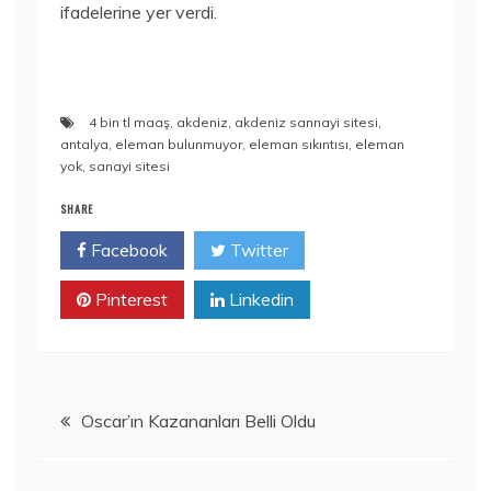
ifadelerine yer verdi.
4 bin tl maaş
,
akdeniz
,
akdeniz sannayi sitesi
,
antalya
,
eleman bulunmuyor
,
eleman sıkıntısı
,
eleman
yok
,
sanayi sitesi
SHARE
Facebook
Twitter
Pinterest
Linkedin
Yazı
Oscar’ın Kazananları Belli Oldu
gezinmesi