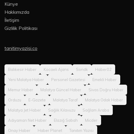
Künye
Hakkımızda
İletişim
Gizlilik Politikası
tanitimyazisi.co
Balıkesir Haber
Kocaeli Ajans
Sondk
Haber02
Yeni Malatya Haber
Personel Gazetesi
Emekli Haber
Memur Haber
Malatya Güncel Haber
Sivas Doğru Haber
Orduzu
E-Gazete
Malatya Taraf
Malatya Odak Haber
Malatya Jet Haber
Sağlık Kılavuzu
Sağlam Araba
Adıyaman Net Haber
Elazığ Sabah
Micder
Onay Haber
Haber Planet
Tanıtım Yazısı