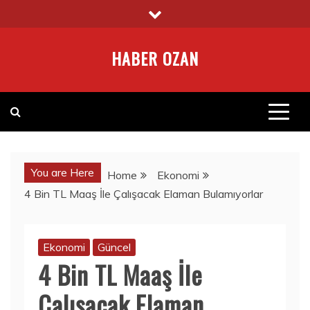
Skip
to
content
HABER OZAN
You are Here
Home
Ekonomi
4 Bin TL Maaş İle Çalışacak Elaman Bulamıyorlar
Ekonomi
Güncel
4 Bin TL Maaş İle
Çalışacak Elaman