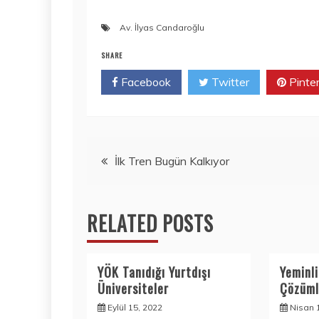
Av. İlyas Candaroğlu
SHARE
Facebook
Twitter
Pinte
Yazı
İlk Tren Bugün Kalkıyor
gezinmesi
RELATED POSTS
YÖK Tanıdığı Yurtdışı
Yeminl
Üniversiteler
Çözüml
Eylül 15, 2022
Nisan 