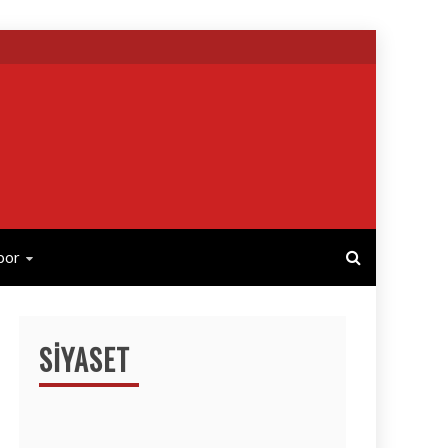
por
SIYASET