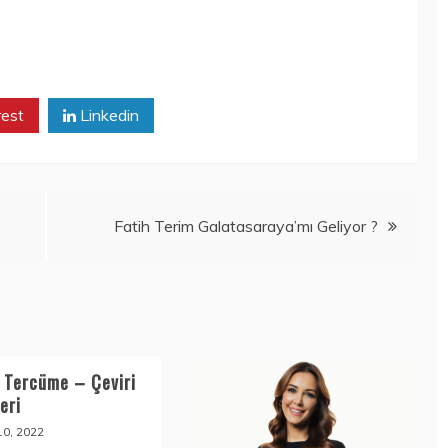
rest
Linkedin
Fatih Terim Galatasaraya’mı Geliyor ?
i Tercüme – Çeviri
eri
10, 2022