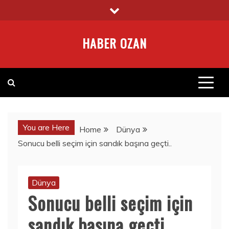
Skip
to
content
HABER OZAN
You are Here
Home
Dünya
Sonucu belli seçim için sandık başına geçti..
Dünya
Sonucu belli seçim için
sandık başına geçti..