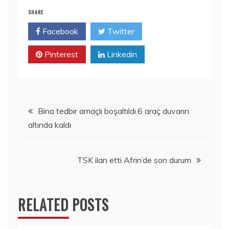
SHARE
Facebook
Twitter
Pinterest
Linkedin
Yazı
Bina tedbir amaçlı boşaltıldı.6 araç duvarın
altında kaldı
gezinmesi
TSK ilan etti Afrin’de son durum
RELATED POSTS